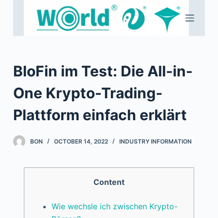
S
k
i
p
t
BloFin im Test: Die All-in-
o
c
One Krypto-Trading-
o
Plattform einfach erklärt
n
t
e
BON
OCTOBER 14, 2022
INDUSTRY INFORMATION
n
t
Content
Wie wechsle ich zwischen Krypto-