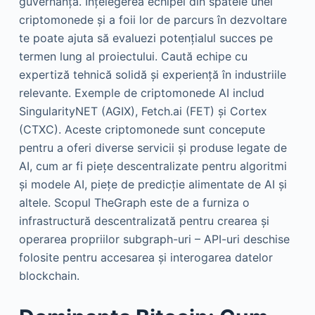
guvernanță. Înțelegerea echipei din spatele unei
criptomonede și a foii lor de parcurs în dezvoltare
te poate ajuta să evaluezi potențialul succes pe
termen lung al proiectului. Caută echipe cu
expertiză tehnică solidă și experiență în industriile
relevante. Exemple de criptomonede AI includ
SingularityNET (AGIX), Fetch.ai (FET) și Cortex
(CTXC). Aceste criptomonede sunt concepute
pentru a oferi diverse servicii și produse legate de
AI, cum ar fi piețe descentralizate pentru algoritmi
și modele AI, piețe de predicție alimentate de AI și
altele. Scopul TheGraph este de a furniza o
infrastructură descentralizată pentru crearea și
operarea propriilor subgraph-uri – API-uri deschise
folosite pentru accesarea și interogarea datelor
blockchain.