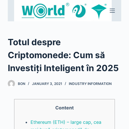
S
k
i
p
t
Totul despre
o
c
Criptomonede: Cum să
o
Investiți Inteligent în 2025
n
t
e
BON
JANUARY 3, 2021
INDUSTRY INFORMATION
n
t
Content
Ethereum (ETH) – large cap, cea