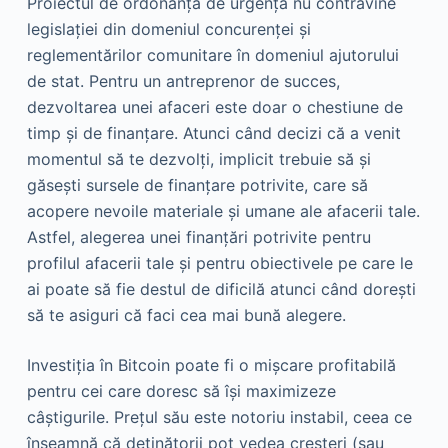
Proiectul de ordonanță de urgență nu contravine
legislației din domeniul concurenței și
reglementărilor comunitare în domeniul ajutorului
de stat. Pentru un antreprenor de succes,
dezvoltarea unei afaceri este doar o chestiune de
timp și de finanțare. Atunci când decizi că a venit
momentul să te dezvolți, implicit trebuie să și
găsești sursele de finanțare potrivite, care să
acopere nevoile materiale și umane ale afacerii tale.
Astfel, alegerea unei finanțări potrivite pentru
profilul afacerii tale și pentru obiectivele pe care le
ai poate să fie destul de dificilă atunci când dorești
să te asiguri că faci cea mai bună alegere.
Investiția în Bitcoin poate fi o mișcare profitabilă
pentru cei care doresc să își maximizeze
câștigurile. Prețul său este notoriu instabil, ceea ce
înseamnă că deținătorii pot vedea creșteri (sau